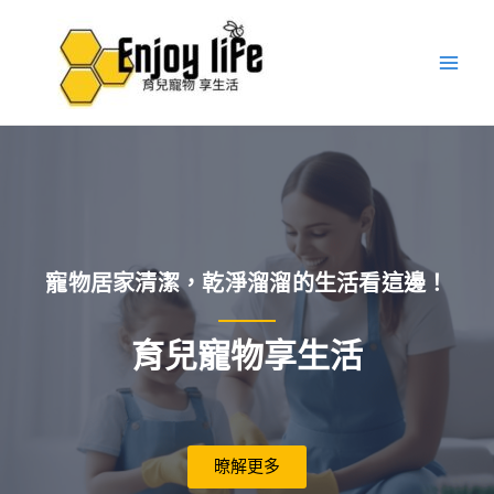
跳
Main
至
Men
主
要
內
容
寵物居家清潔，乾淨溜溜的生活看這邊！
育兒寵物享生活
暸解更多